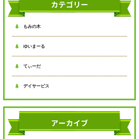
カテゴリー
交通事故治療
耳つぼダイエット
骨盤矯正
自律神経失調症
その他の症状
もみの木

ゆいまーる

てぃーだ

デイサービス

アーカイブ