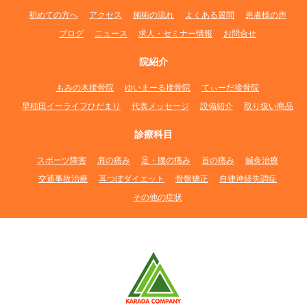
初めての方へ
アクセス
施術の流れ
よくある質問
患者様の声
ブログ
ニュース
求人・セミナー情報
お問合せ
院紹介
もみの木接骨院
ゆいまーる接骨院
てぃーだ接骨院
早稲田イーライフひだまり
代表メッセージ
設備紹介
取り扱い商品
診療科目
スポーツ障害
肩の痛み
足・腰の痛み
首の痛み
鍼灸治療
交通事故治療
耳つぼダイエット
骨盤矯正
自律神経失調症
その他の症状