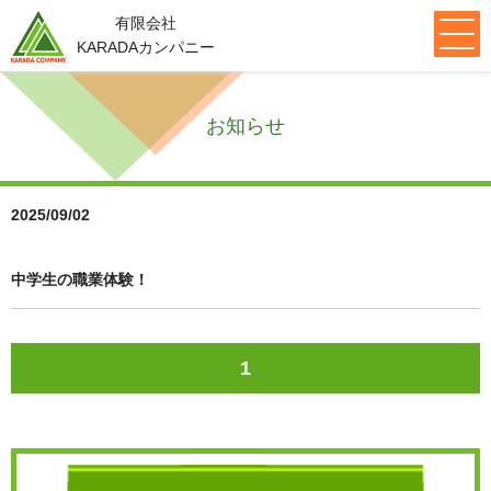
有限会社
KARADAカンパニー
メニュー
お知らせ
初めての方へ
アクセス
施術の流れ
よくある質問
患者様の声
ブログ
ニュース
求人・セミナー情報
お問合せ
2025/09/02
もみの木
院紹介
中学生の職業体験！
もみの木接骨院
ゆいまーる接骨院
てぃーだ接骨院
早稲田イーライフひだまり
代表メッセージ
設備紹介
1
取り扱い商品
診療科目
スポーツ障害
肩の痛み
足・腰の痛み
首の痛み
鍼灸治療